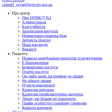
(050)7265018
cpmsd1_svyat@kyivcity.gov.ua
Про центр
Про ЦПМСД №1
Адміністрація
Благодійність
Запобігання корупції
Нормативно-правова база
Звітність Центру
Наші нагороди
Вакансії
Пацієнту
Правила перебування пацієнтів та відвідувачів
Е-Направлення
Безкоштовні послуги
Платні послуги
Он-лайн запис на прийом до лікаря
Як обрати лікаря
Пункти вакцинації
Календар щеплень
Календар профілактичних щеплень
Лікарі, що більше не працюють
Графік особистого прийому громадян
Корисні контакти