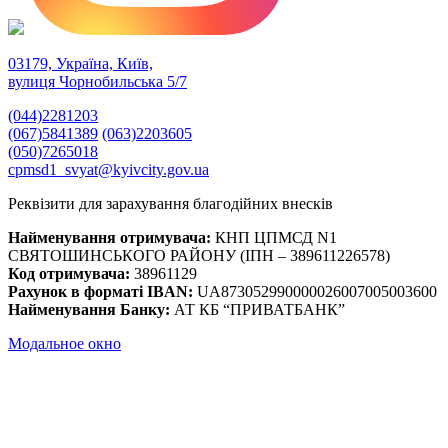
03179, Україна, Київ,
вулиця Чорнобильська 5/7
(044)2281203
(067)5841389
(063)2203605
(050)7265018
cpmsd1_svyat@kyivcity.gov.ua
Реквізити для зарахування благодійних внесків
Найменування отримувача:
КНП ЦПМСД N1
СВЯТОШИНСЬКОГО РАЙОНУ (ІПН – 389611226578)
Код отримувача:
38961129
Рахунок в форматі IBAN:
UA873052990000026007005003600
Найменування Банку:
АТ КБ “ПРИВАТБАНК”
Модальное окно