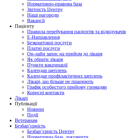
Нормативно-правова база
Звітність Центру
Наші нагороди
Вакансії
Пацієнту
Правила перебування пацієнтів та відвідувачів
Е-Направлення
Безкоштовні послуги
Платні послуги
Он-лайн запис на прийом до лікаря
Як обрати лікаря
Пункти вакцинації
Календар щеплень
Календар профілактичних щеплень
Лікарі, що більше не працюють
Графік особистого прийому громадян
Корисні контакти
Лікарі
Публікації
Новини
Події
Ветеранам
Безбар’єрність
Безбар’єрність Центру
Нормативна база, документи