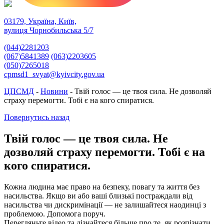
03179, Україна, Київ,
вулиця Чорнобильська 5/7
(044)2281203
(067)5841389
(063)2203605
(050)7265018
cpmsd1_svyat@kyivcity.gov.ua
ЦПСМД
-
Новини
-
Твій голос — це твоя сила. Не дозволяй
страху перемогти. Тобі є на кого спиратися.
Повернутись назад
Твій голос — це твоя сила. Не
дозволяй страху перемогти. Тобі є на
кого спиратися.
Кожна людина має право на безпеку, повагу та життя без
насильства. Якщо ви або ваші близькі постраждали від
насильства чи дискримінації — не залишайтеся наодинці з
проблемою. Допомога поруч.
Перегляньте відео та дізнайтеся більше про те, як розпізнати