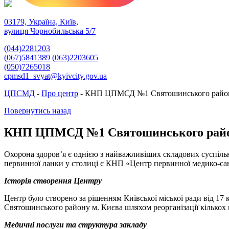
03179, Україна, Київ,
вулиця Чорнобильська 5/7
(044)2281203
(067)5841389
(063)2203605
(050)7265018
cpmsd1_svyat@kyivcity.gov.ua
ЦПСМД
-
Про центр
-
КНП ЦПМСД №1 Святошинського район
Повернутись назад
КНП ЦПМСД №1 Святошинського район
Охорона здоров’я є однією з найважливіших складових суспільн
первинної ланки у столиці є КНП «Центр первинної медико-сан
Історія створення Центру
Центр було створено за рішенням Київської міської ради від 
Святошинського району м. Києва шляхом реорганізації кількох 
Медичні послуги та структура закладу