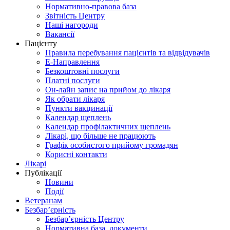
Нормативно-правова база
Звітність Центру
Наші нагороди
Вакансії
Пацієнту
Правила перебування пацієнтів та відвідувачів
Е-Направлення
Безкоштовні послуги
Платні послуги
Он-лайн запис на прийом до лікаря
Як обрати лікаря
Пункти вакцинації
Календар щеплень
Календар профілактичних щеплень
Лікарі, що більше не працюють
Графік особистого прийому громадян
Корисні контакти
Лікарі
Публікації
Новини
Події
Ветеранам
Безбар’єрність
Безбар’єрність Центру
Нормативна база, документи