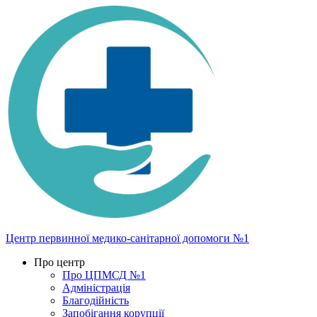
Центр первинної медико-санітарної допомоги №1
Про центр
Про ЦПМСД №1
Адміністрація
Благодійність
Запобігання корупції