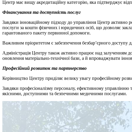
Центр має вищу акредитаційну категорію, яка підтверджує відп
Фінансування та доступність послуг
Завдяки інноваційному підходу до управління Центр активно роз
послуги за кошти фізичних і юридичних осіб, що дозволяє закла
гарантованого пакету первинної допомоги.
Важливим пріоритетом є забезпечення безбар’єрного доступу дл
Адміністрація Центру також активно працює над залученням дон
оновлення матеріально-технічної бази, а й впроваджувати інно
Професійний розвиток та партнерство
Керівництво Центру приділяє велику увагу професійному розви
Завдяки професіоналізму персоналу, ефективному управлінню та
якісними, доступними та безпечними медичними послугами.