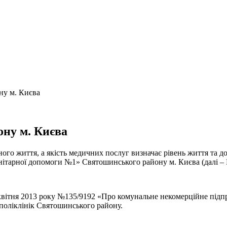
у м. Києва
у м. Києва
ого життя, а якість медичних послуг визначає рівень життя та д
ітарної допомоги №1» Святошинського району м. Києва (далі – 
17 квітня 2013 року №135/9192 «Про комунальне некомерційне пі
поліклінік Святошинського району.