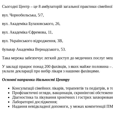
Сьогодні Центр – це 8 амбулаторій загальної практики сімейно
вул. Чорнобильська, 5/7,
вул. Академіка Булаховського, 26,
вул. Академіка Єфремова, 11,
вул. Українського відродження, 3В,
бульвар Академіка Вернадського, 53.
Така мережа забезпечує легкий доступ до медичних послуг ме
У закладі працює понад 200 фахівців, з яких майже половина – л
уклали декларації про вибір лікаря з нашими фахівцями.
Основні напрямки діяльності Центру
Консультації сімейних лікарів, терапевтів та педіатрів, в 
Профілактичні огляди, вакцинація, скринінгові обстеженн
Діагностика та лікування хронічних і гострих захворюван
Лабораторні дослідження;
Надання невідкладної допомоги, у межах компетенції ПМ