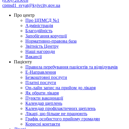
(050)7265018
cpmsd1_svyat@kyivcity.gov.ua
Про центр
Про ЦПМСД №1
Адміністрація
Благодійність
Запобігання корупції
Нормативно-правова база
Звітність Центру
Наші нагороди
Вакансії
Пацієнту
Правила перебування пацієнтів та відвідувачів
Е-Направлення
Безкоштовні послуги
Платні послуги
Он-лайн запис на прийом до лікаря
Як обрати лікаря
Пункти вакцинації
Календар щеплень
Календар профілактичних щеплень
Лікарі, що більше не працюють
Графік особистого прийому громадян
Корисні контакти