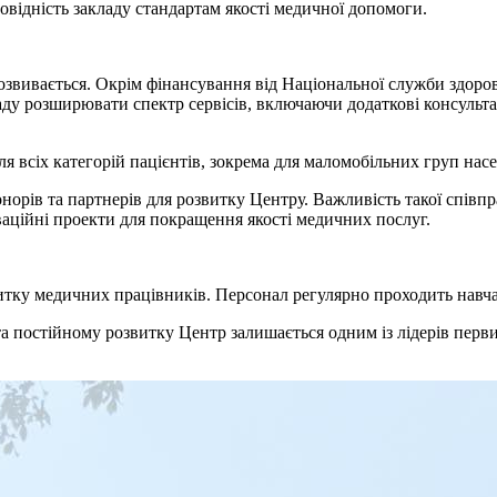
овідність закладу стандартам якості медичної допомоги.
вивається. Окрім фінансування від Національної служби здоров’я
ду розширювати спектр сервісів, включаючи додаткові консультаці
я всіх категорій пацієнтів, зокрема для маломобільних груп нас
орів та партнерів для розвитку Центру. Важливість такої співпр
ваційні проекти для покращення якості медичних послуг.
тку медичних працівників. Персонал регулярно проходить навчан
 постійному розвитку Центр залишається одним із лідерів перви