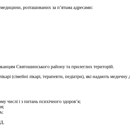
ї медицини, розташованих за п’ятьма адресами:
шканцям Святошинського району та прилеглих територій.
ікарі (сімейні лікарі, терапевти, педіатри), які надають медичн
тому числі і з питань психічного здоров’я;
я;
ь;
Д.